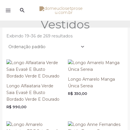
Ir
Pesquisar
para
o
Vestidos
conteúdo
Exibindo 19–36 de 269 resultados
Longo Amarelo Manga
Longo Alfaiataria Verde
Única Sereia
Saia Evasê E Busto
R$
350,00
Bordado Verde E Dourado
R$
990,00