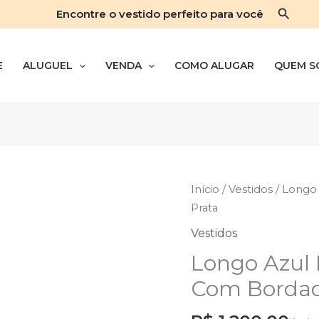
Pesqui
Encontre o vestido perfeito para você
E
ALUGUEL
VENDA
COMO ALUGAR
QUEM S
Início
/
Vestidos
/ Longo
Prata
Vestidos
Longo Azul 
Com Bordad