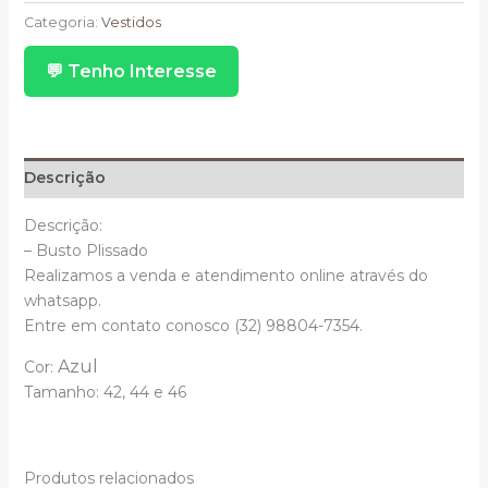
Azul
Categoria:
Vestidos
Serenity
💬 Tenho Interesse
Manga
Longa
Busto
Plissado
quantidade
Descrição
Descrição:
– Busto Plissado
Realizamos a venda e atendimento online através do
whatsapp.
Entre em contato conosco (32) 98804-7354.
Azul
Cor:
Tamanho:
42,
44 e
46
Produtos relacionados