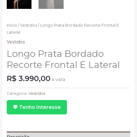
Início
/
Vestidos
/ Longo Prata Bordado Recorte Frontal E
Lateral
Vestidos
Longo Prata Bordado
Recorte Frontal E Lateral
R$
3.990,00
à vista
Longo
Prata
Categoria:
Vestidos
Bordado
💬 Tenho Interesse
Recorte
Frontal
E
Lateral
quantidade