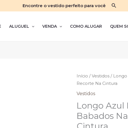
Pesqui
Encontre o vestido perfeito para você
E
ALUGUEL
VENDA
COMO ALUGAR
QUEM S
Início
/
Vestidos
/ Longo 
Recorte Na Cintura
Vestidos
Longo Azul 
Babados Na 
Cintura