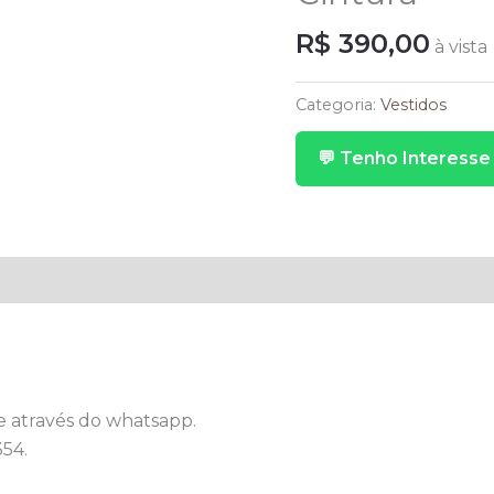
R$
390,00
à vista
Longo
Azul
Categoria:
Vestidos
Royal
💬 Tenho Interesse
Fluido
Com
Babados
Na
Saia
Recorte
Na
Cintura
quantidade
e através do whatsapp.
54.