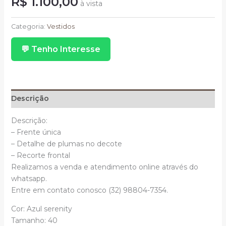
R$
1.100,00
à vista
Longo
Azul
Categoria:
Vestidos
Serenity
💬 Tenho Interesse
Frente
Única
Bojo
Plissado
Pluma
Descrição
No
Decote
Descrição:
quantidade
– Frente única
– Detalhe de plumas no decote
– Recorte frontal
Realizamos a venda e atendimento online através do
whatsapp.
Entre em contato conosco (32) 98804-7354.
Cor: Azul serenity
Tamanho: 40