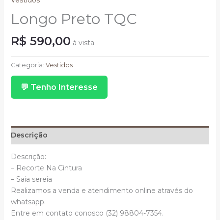
Vestidos
Longo Preto TQC
R$
590,00
à vista
Longo
Preto
Categoria:
Vestidos
TQC
💬 Tenho Interesse
quantidade
Descrição
Descrição:
– Recorte Na Cintura
– Saia sereia
Realizamos a venda e atendimento online através do
whatsapp.
Entre em contato conosco (32) 98804-7354.