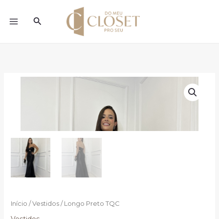
Ir
para
Pesquisar
o
conteúdo
Início
/
Vestidos
/ Longo Preto TQC