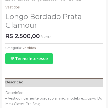
Vestidos
Longo Bordado Prata –
Glamour
R$
2.500,00
à vista
Longo
Bordado
Categoria:
Vestidos
Prata
💬 Tenho Interesse
-
Glamour
quantidade
Descrição
Descrição:
– Vestido ricamente bordado à mão, modelo exclusivo Do
Meu Closet Pro Seu;