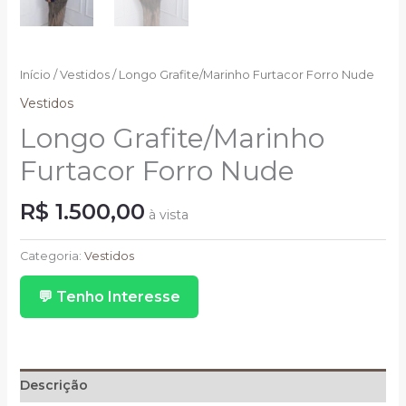
Início
/
Vestidos
/ Longo Grafite/Marinho Furtacor Forro Nude
Vestidos
Longo Grafite/Marinho
Furtacor Forro Nude
R$
1.500,00
à vista
Longo
Grafite/Marinho
Categoria:
Vestidos
Furtacor
💬 Tenho Interesse
Forro
Nude
quantidade
Descrição