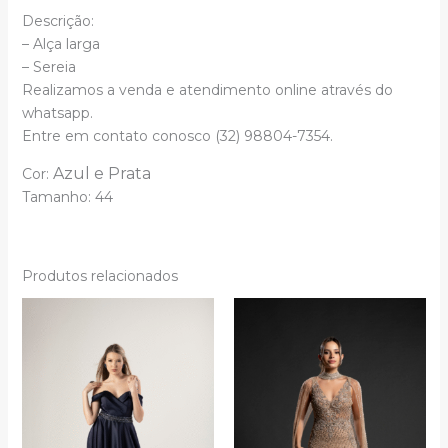
Descrição:
– Alça larga
– Sereia
Realizamos a venda e atendimento online através do
whatsapp.
Entre em contato conosco (32) 98804-7354.
Azul e
Prata
Cor:
Tamanho: 44
Produtos relacionados