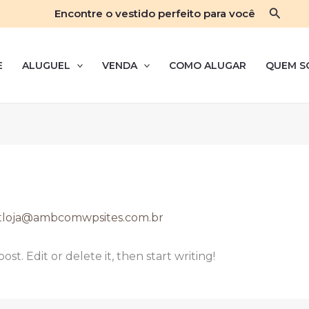
Pesqui
Encontre o vestido perfeito para você
E
ALUGUEL
VENDA
COMO ALUGAR
QUEM S
etloja@ambcomwpsites.com.br
st. Edit or delete it, then start writing!