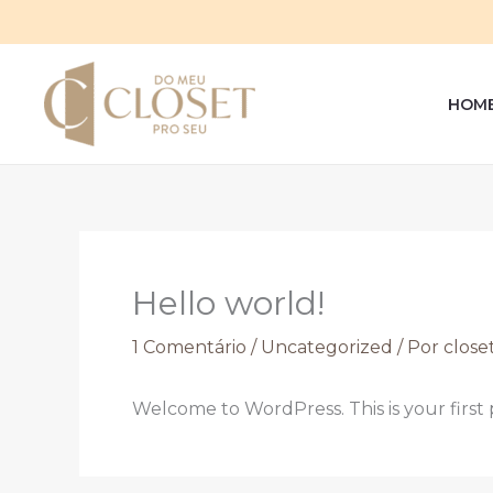
Ir
para
o
conteúdo
HOM
Hello world!
1 Comentário
/
Uncategorized
/ Por
clos
Welcome to WordPress. This is your first po