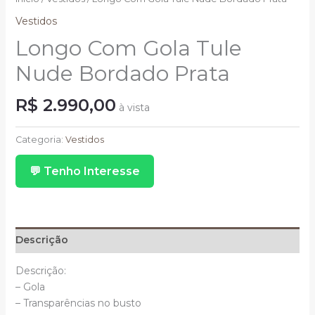
Vestidos
Longo Com Gola Tule
Nude Bordado Prata
R$
2.990,00
à vista
Longo
Com
Categoria:
Vestidos
Gola
💬 Tenho Interesse
Tule
Nude
Bordado
Prata
quantidade
Descrição
Descrição:
– Gola
– Transparências no busto