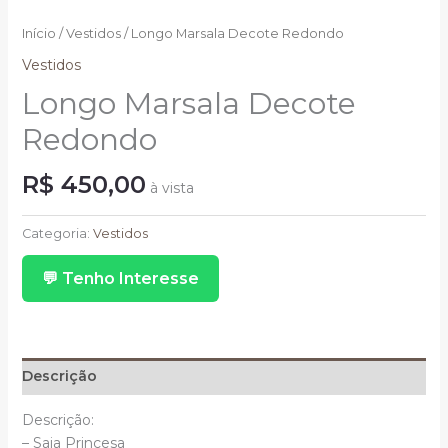
Início
/
Vestidos
/ Longo Marsala Decote Redondo
Vestidos
Longo Marsala Decote
Redondo
R$
450,00
à vista
Longo
Marsala
Categoria:
Vestidos
Decote
💬 Tenho Interesse
Redondo
quantidade
Descrição
Descrição:
– Saia Princesa