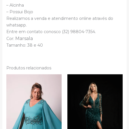
– Alcinha
– Possui Bojo
Realizamos a venda e atendimento online através do
whatsapp.
Entre em contato conosco (32) 98804-7354.
Marsala
Cor:
Tamanho:
38 e
40
Produtos relacionados