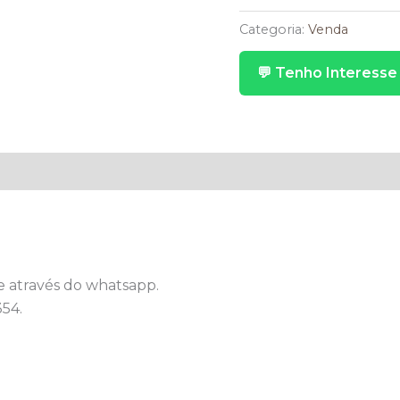
Longo
Marsala
Categoria:
Venda
Bordado
💬 Tenho Interesse
Renda
Lateral
quantidade
e através do whatsapp.
54.