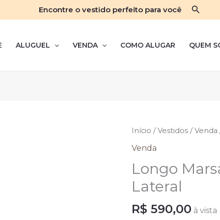
Pesqui
Encontre o vestido perfeito para você
E
ALUGUEL
VENDA
COMO ALUGAR
QUEM S
Início
/
Vestidos
/
Venda
Venda
Longo Mars
Lateral
R$
590,00
à vista