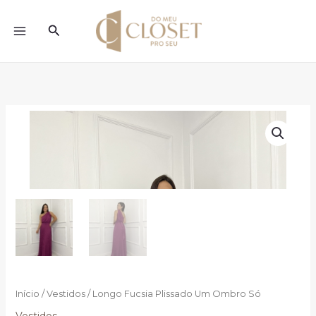
Ir
para
Pesquisar
o
conteúdo
Início
/
Vestidos
/ Longo Fucsia Plissado Um Ombro Só