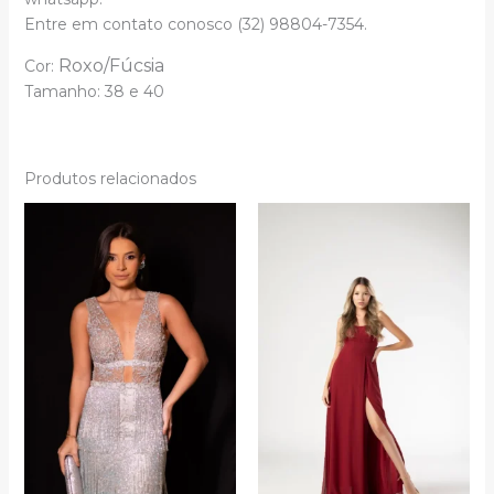
Entre em contato conosco (32) 98804-7354.
Roxo/Fúcsia
Cor:
Tamanho:
38 e
40
Produtos relacionados