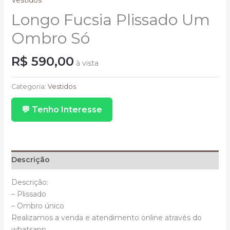
Vestidos
Longo Fucsia Plissado Um
Ombro Só
R$
590,00
à vista
Longo
Fucsia
Categoria:
Vestidos
Plissado
💬 Tenho Interesse
Um
Ombro
Só
quantidade
Descrição
Descrição:
– Plissado
– Ombro único
Realizamos a venda e atendimento online através do
whatsapp.