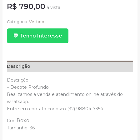
R$
790,00
à vista
Longo
De
Categoria:
Vestidos
Tule
💬 Tenho Interesse
Fucsia
Pink
Com
Cinto
Bordado
Descrição
quantidade
Descrição:
– Decote Profundo
Realizamos a venda e atendimento online através do
whatsapp.
Entre em contato conosco (32) 98804-7354.
Roxo
Cor:
Tamanho: 36