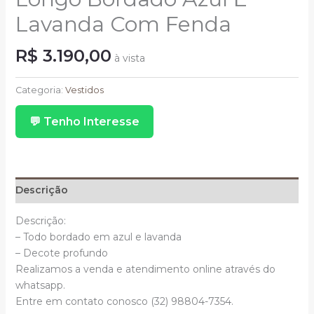
Lavanda Com Fenda
R$
3.190,00
à vista
Longo
Bordado
Categoria:
Vestidos
Azul
💬 Tenho Interesse
E
Lavanda
Com
Fenda
quantidade
Descrição
Descrição:
– Todo bordado em azul e lavanda
– Decote profundo
Realizamos a venda e atendimento online através do
whatsapp.
Entre em contato conosco (32) 98804-7354.