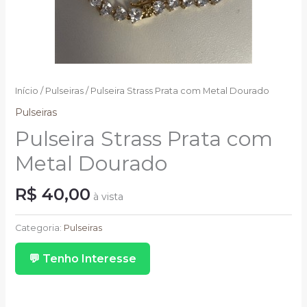
Início
/
Pulseiras
/ Pulseira Strass Prata com Metal Dourado
Pulseiras
Pulseira Strass Prata com
Metal Dourado
R$
40,00
à vista
Pulseira
Strass
Categoria:
Pulseiras
Prata
💬 Tenho Interesse
com
Metal
Dourado
quantidade