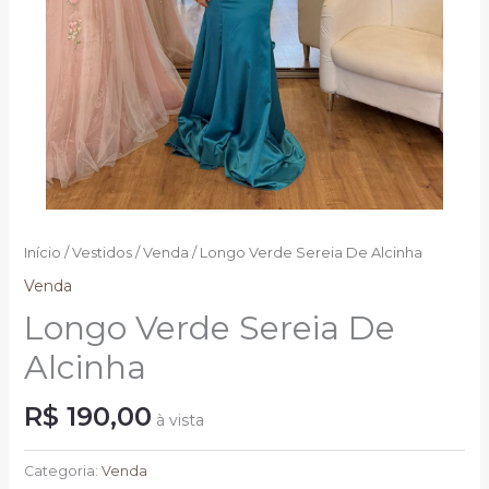
Início
/
Vestidos
/
Venda
/ Longo Verde Sereia De Alcinha
Venda
Longo Verde Sereia De
Alcinha
R$
190,00
à vista
Longo
Verde
Categoria:
Venda