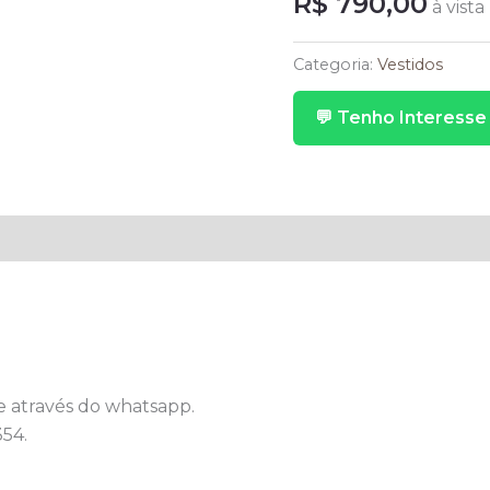
R$
790,00
à vista
Longo
Preto
Categoria:
Vestidos
Ombro
💬 Tenho Interesse
Único
Drapeado
Com
Aplicação
Flor
quantidade
e através do whatsapp.
54.