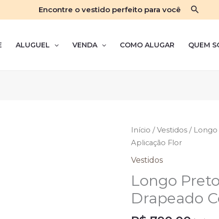
Pesqui
Encontre o vestido perfeito para você
E
ALUGUEL
VENDA
COMO ALUGAR
QUEM S
Início
/
Vestidos
/ Longo
Aplicação Flor
Vestidos
Longo Pret
Drapeado C