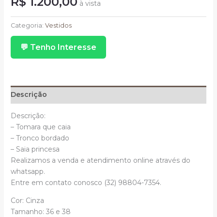
R$
1.200,00
à vista
Longo
Cinza
Categoria:
Vestidos
Princesa
💬 Tenho Interesse
TQC
Saia
De
Tule
Tronco
Descrição
Bordado
quantidade
Descrição:
– Tomara que caia
– Tronco bordado
– Saia princesa
Realizamos a venda e atendimento online através do
whatsapp.
Entre em contato conosco (32) 98804-7354.
Cor: Cinza
Tamanho: 36 e 38