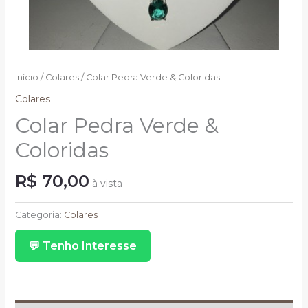
Início
/
Colares
/ Colar Pedra Verde & Coloridas
Colares
Colar Pedra Verde &
Coloridas
R$
70,00
à vista
Colar
Pedra
Categoria:
Colares
Verde
💬 Tenho Interesse
&
Coloridas
quantidade