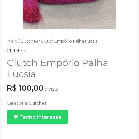
Início
/
Clutches
/ Clutch Empório Palha Fucsia
Clutches
Clutch Empório Palha
Fucsia
R$
100,00
à vista
Clutch
Empório
Categoria:
Clutches
Palha
💬 Tenho Interesse
Fucsia
quantidade