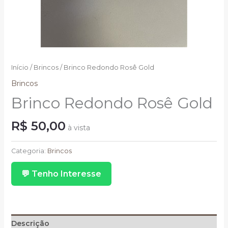
Início
/
Brincos
/ Brinco Redondo Rosê Gold
Brincos
Brinco Redondo Rosê Gold
R$
50,00
à vista
Brinco
Redondo
Categoria:
Brincos
Rosê
💬 Tenho Interesse
Gold
quantidade
Descrição