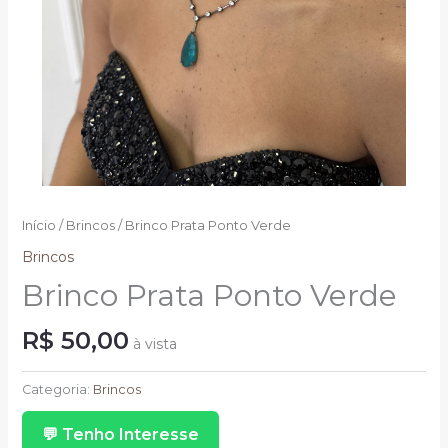
Início
/
Brincos
/ Brinco Prata Ponto Verde
Brincos
Brinco Prata Ponto Verde
R$
50,00
à vista
Brinco
Prata
Categoria:
Brincos
Ponto
💬 Tenho Interesse
Verde