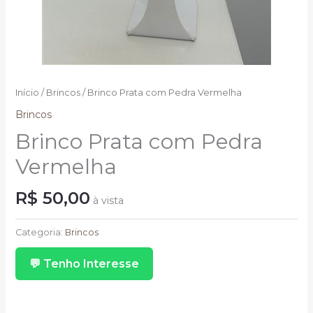
Início
/
Brincos
/ Brinco Prata com Pedra Vermelha
Brincos
Brinco Prata com Pedra
Vermelha
R$
50,00
à vista
Brinco
Prata
Categoria:
Brincos
com
💬 Tenho Interesse
Pedra
Vermelha
quantidade