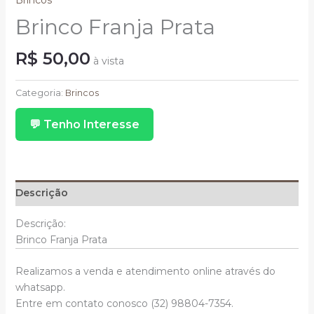
Brincos
Brinco Franja Prata
R$
50,00
à vista
Brinco
Franja
Categoria:
Brincos
Prata
💬 Tenho Interesse
quantidade
Descrição
Descrição:
Brinco Franja Prata
Realizamos a venda e atendimento online através do
whatsapp.
Entre em contato conosco (32) 98804-7354.