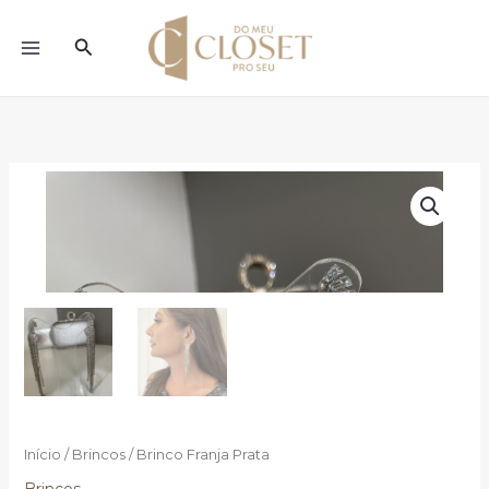
Ir
para
Pesquisar
o
conteúdo
Início
/
Brincos
/ Brinco Franja Prata