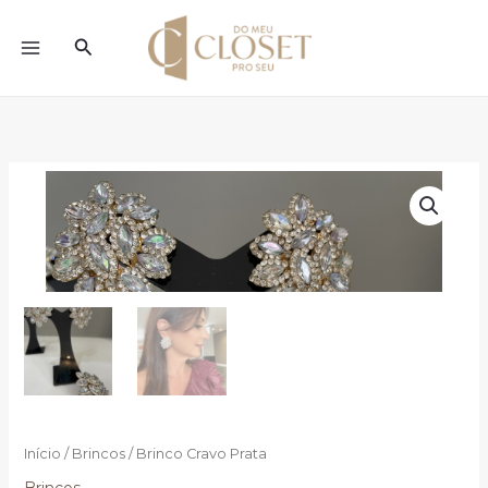
Ir
para
Pesquisar
o
conteúdo
Início
/
Brincos
/ Brinco Cravo Prata