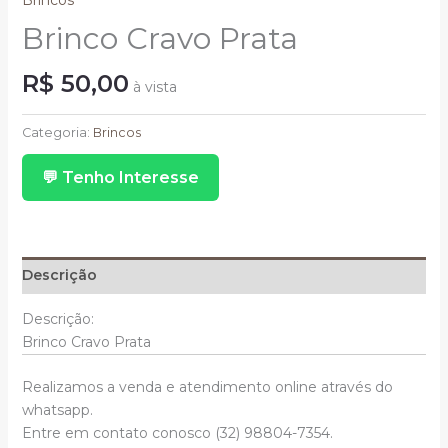
Brincos
Brinco Cravo Prata
R$
50,00
à vista
Brinco
Cravo
Categoria:
Brincos
Prata
💬 Tenho Interesse
quantidade
Descrição
Descrição:
Brinco Cravo Prata
Realizamos a venda e atendimento online através do
whatsapp.
Entre em contato conosco (32) 98804-7354.