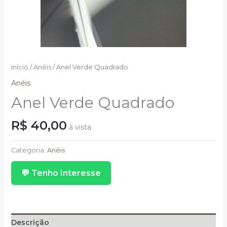
Início
/
Anéis
/ Anel Verde Quadrado
Anéis
Anel Verde Quadrado
R$
40,00
à vista
Anel
Verde
Categoria:
Anéis
Quadrado
💬 Tenho Interesse
quantidade
Descrição