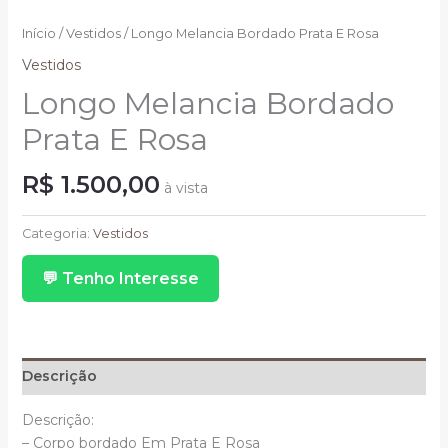
Início
/
Vestidos
/ Longo Melancia Bordado Prata E Rosa
Vestidos
Longo Melancia Bordado
Prata E Rosa
R$
1.500,00
à vista
Longo
Melancia
Categoria:
Vestidos
Bordado
💬 Tenho Interesse
Prata
E
Rosa
quantidade
Descrição
Descrição:
– Corpo bordado Em Prata E Rosa