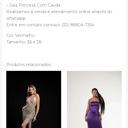
– Saia Princesa Com Cauda
Realizamos a venda e atendimento online através do
whatsapp.
Entre em contato conosco (32) 98804-7354.
Cor: Vermelho
Tamanho:
36 e
38
Produtos relacionados